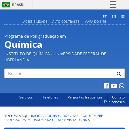
BRASIL
Simplifique!
PT
EN
ES
ACESSIBILIDADE
ALTO CONTRASTE
MAPA DO SITE
Comunica BR
Participe
Programa de Pós-graduação em
Acesso à informação
Química
Legislação
INSTITUTO DE QUÍMICA - UNIVERSIDADE FEDERAL DE
Canais
UBERLÂNDIA
Buscar
Serviços
Telefones
Perguntas frequentes
Contato
Fale conosco
INÍCIO
/
ACONTECE
/
2024
/
12
/
PPGQUI RECEBE
PROFESSORES PERUANOS E DA UFTM EM VISITA TÉCNICA